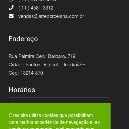
( 11 ) 4581-3312
vendas@arteporcelana.com.br
Endereço
Rua Palmira Cervi Barbaro, 719
Cidade Santos Dumont - Jundiaí/SP
Cep: 13214-370
Horários
Segunda à Sexta
8h as 12h
Esse site utiliza cookies que possibilitam
uma melhor experiência de navegação e, ao
13:15h as 17:30h