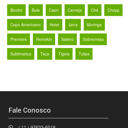
Bicolor
Bule
Capri
Cerveja
Chá
Chopp
Copo Americano
Hotel
Jarra
Moringa
Premiere
Remekin
Saleiro
Sobremesa
Sublimatica
Taça
Tigela
Tulipa
Fale Conosco
( 11 ) 97633-6518