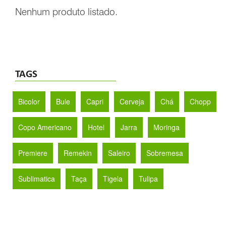
Nenhum produto listado.
TAGS
Bicolor
Bule
Capri
Cerveja
Chá
Chopp
Copo Americano
Hotel
Jarra
Moringa
Premiere
Remekin
Saleiro
Sobremesa
Sublimatica
Taça
Tigela
Tulipa