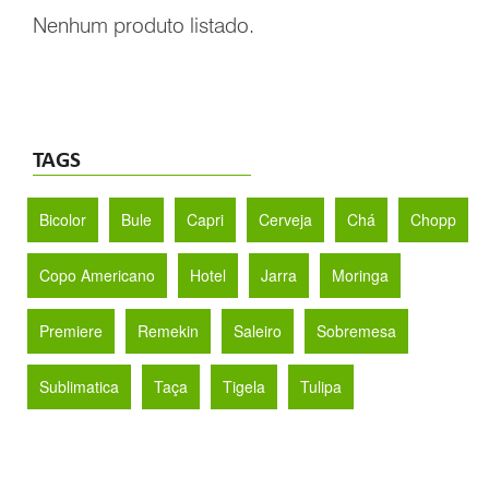
Nenhum produto listado.
TAGS
Bicolor
Bule
Capri
Cerveja
Chá
Chopp
Copo Americano
Hotel
Jarra
Moringa
Premiere
Remekin
Saleiro
Sobremesa
Sublimatica
Taça
Tigela
Tulipa