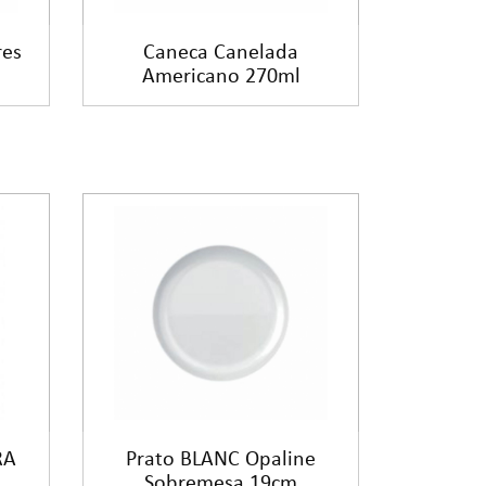
res
Caneca Canelada
Americano 270ml
RA
Prato BLANC Opaline
Sobremesa 19cm