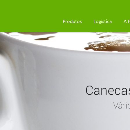
Produtos
Logística
A 
o
Pratos de Porcelana
Canecas
didas
Vários modelos e medidas
Vári