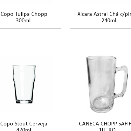
Copo Tulipa Chopp
Xicara Astral Chá c/pi
300ml.
- 240ml
Copo Stout Cerveja
CANECA CHOPP SAFI
470ml
1LITRO