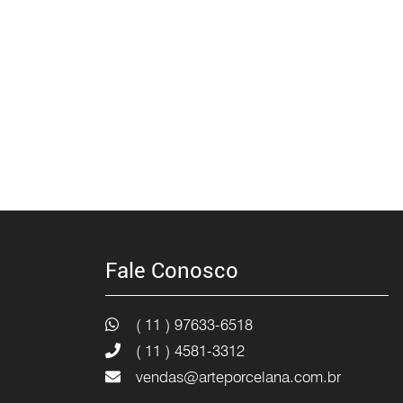
Fale Conosco
( 11 ) 97633-6518
( 11 ) 4581-3312
vendas@arteporcelana.com.br