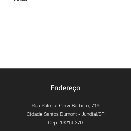
Endereço
Rua Palmira Cervi Barbaro, 719
Cidade Santos Dumont - Jundiaí/SP
Cep: 13214-370