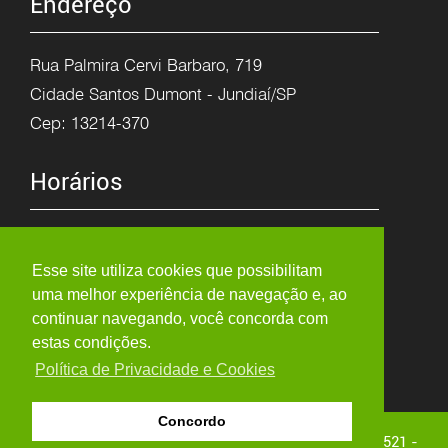
Endereço
Rua Palmira Cervi Barbaro, 719
Cidade Santos Dumont - Jundiaí/SP
Cep: 13214-370
Horários
Segunda à Sexta
8h as 12h
Esse site utiliza cookies que possibilitam
uma melhor experiência de navegação e, ao
13:15h as 17:30h
continuar navegando, você concorda com
estas condições.
Política de Privacidade e Cookies
Concordo
Copyright © 2026 - ARTE PORCELANA - Visitas: 3.007.521 -