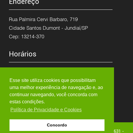
Endereço
Rua Palmira Cervi Barbaro, 719
Cidade Santos Dumont - Jundiaí/SP
Cep: 13214-370
Horários
Segunda à Sexta
8h as 12h
Esse site utiliza cookies que possibilitam
uma melhor experiência de navegação e, ao
13:15h as 17:30h
continuar navegando, você concorda com
estas condições.
Política de Privacidade e Cookies
Concordo
Copyright © 2026 - ARTE PORCELANA - Visitas: 3.004.631 -