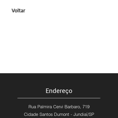
Voltar
Endereço
Rua Palmira Cervi Barbaro, 719
Cidade Santos Dumont - Jundiaí/SP