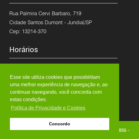
Rua Palmira Cervi Barbaro, 719
Cidade Santos Dumont - Jundiaí/SP
Cep: 13214-370
Horários
Segunda à Sexta
8h as 12h
Esse site utiliza cookies que possibilitam
uma melhor experiência de navegação e, ao
13:15h as 17:30h
continuar navegando, você concorda com
estas condições.
Política de Privacidade e Cookies
Concordo
Copyright © 2026 - ARTE PORCELANA - Visitas: 3.004.856 -
Agência de Site Jundiaí