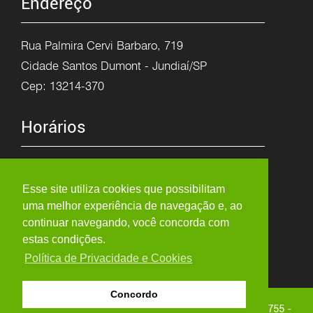
Endereço
Rua Palmira Cervi Barbaro, 719
Cidade Santos Dumont - Jundiaí/SP
Cep: 13214-370
Horários
Segunda à Sexta
8h as 12h
Esse site utiliza cookies que possibilitam
uma melhor experiência de navegação e, ao
13:15h as 17:30h
continuar navegando, você concorda com
estas condições.
Política de Privacidade e Cookies
Concordo
Copyright © 2026 - ARTE PORCELANA - Visitas: 3.007.755 -