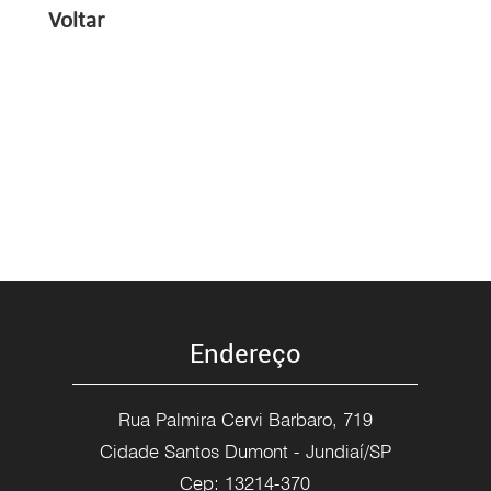
Voltar
Endereço
Rua Palmira Cervi Barbaro, 719
Cidade Santos Dumont - Jundiaí/SP
Cep: 13214-370