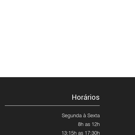
Horários
Segunda à Sexta
8h as 12h
13:15h as 17:30h