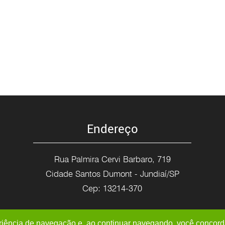
Endereço
Rua Palmira Cervi Barbaro, 719
Cidade Santos Dumont - Jundiaí/SP
Cep: 13214-370
periência de navegação e, ao continuar navegando, você concor