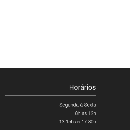
Horários
Segunda à Sexta
8h as 12h
13:15h as 17:30h