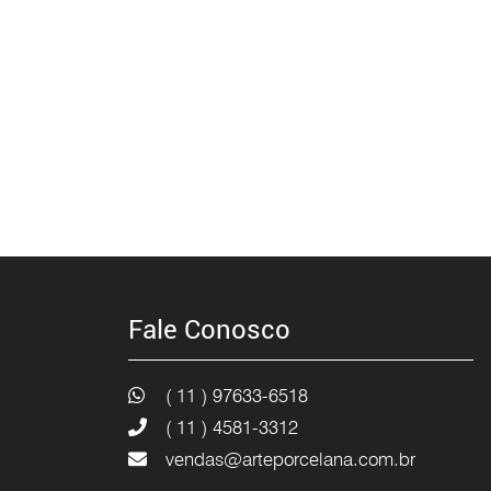
Fale Conosco
( 11 ) 97633-6518
( 11 ) 4581-3312
vendas@arteporcelana.com.br