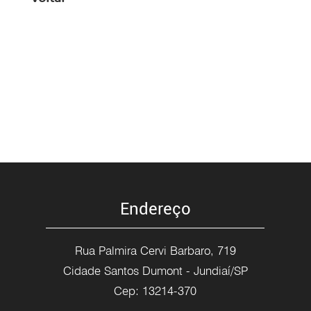
Endereço
Rua Palmira Cervi Barbaro, 719
Cidade Santos Dumont - Jundiaí/SP
Cep: 13214-370