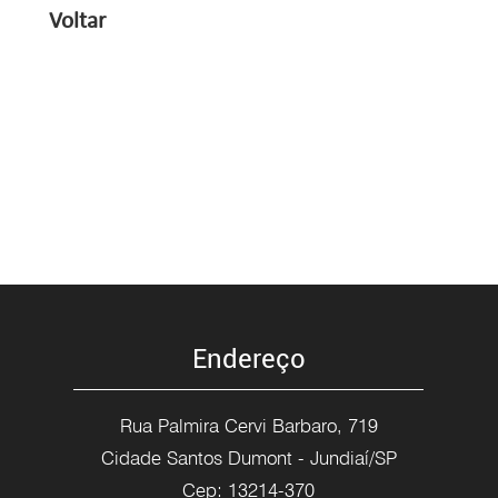
Voltar
Endereço
Rua Palmira Cervi Barbaro, 719
Cidade Santos Dumont - Jundiaí/SP
Cep: 13214-370